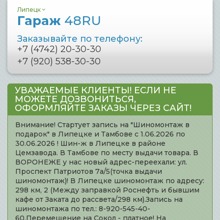
Липецк
Гараж
48RU
Заказывайте по телефону:
+7 (4742) 20-30-30
+7 (920) 538-30-30
УВАЖАЕМЫЕ КЛИЕНТЫ! ЕСЛИ НЕ
МОЖЕТЕ ДОЗВОНИТЬСЯ,
ОФОРМЛЯЙТЕ ЗАКАЗЫ ЧЕРЕЗ САЙТ!
Внимание! Стартует запись на "Шиномонтаж в
подарок" в Липецке и Тамбове с 1.06.2026 по
30.06.2026 ! Шин-ж в Липецке в районе
Цемзавода. В Тамбове по месту выдачи товара. В
ВОРОНЕЖЕ у нас новый адрес-переехали: ул.
Проспект Патриотов 7а/5(точка выдачи
шиномонтаж)! В Липецке шиномонтаж по адресу:
298 км, 2 (Между заправкой Роснефть и бывшим
кафе от Заката до рассвета/298 км).Запись на
шиномонтажа по тел.: 8-920-545-40-
60.Перемещение на Сокол - платное! На