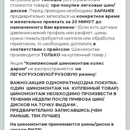
стоимости товара)
при покупке легковых шин/
дисков
. Перед приездом необходимо
ЗАРАНЕЕ
предварительно записаться на
конкретное время
и желательно приехать за 20 МИНУТ до
назначенного Вам времени
! (Если есть датчики
давления,низкий профиль или ранфлет, шины
нужно помыть,требуются ниппеля или обработка
герметиком, то необходимо доплатить
в
соответствии с прайссом
. Шиномонтаж
производится
ТОЛЬКО
на купленный товар ).
Акция
"Комплексный шиномонтаж колес
даром"
не распространяется
на
ЛЕГКОГРУЗОВУЮ/ГРУЗОВУЮ резину
!
ВАЖНО:АКЦИЯ ОДНОКРАТНА(ОДНА ПОКУПКА-
ОДИН ШИНОМОНТАЖ НА КУПЛЕННЫЙ ТОВАР)
ШИНОМОНТАЖ НЕОБХОДИМО ПРОИЗВЕСТИ В
ТЕЧЕНИИ НЕДЕЛИ ПОСЛЕ ПРИВОЗА ШИН/
ДИСКОВ НА ТОЧКУ ВЫДАЧИ ,
ПРЕДВАРИТЕЛЬНО ЗАПИСАВШИСЬ.(ЧЕМ
РАНЬШЕ, ТЕМ ЛУЧШЕ!)
На шиномонтаж принимаются шины/диски в
чистом ВИДЕ!