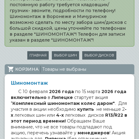
постоянную работу требуется кладовщик/
грузчик- звоните, подробности по телефону!
Шиномонтаж в Воронеже и Мичуринске
возможно сделать по месту забора шин/дисков с
большой скидкой, цены уточняйте по телефонам
в разделе "ШИНОМОНТАЖ"! Телефон для записи
указан в разделе "ШИНОМОНТАЖ"!
ГЛАВНАЯ
ВЫБОР ШИН
ВЫБОР ДИСКОВ
КОРЗИНА
Товары не выбраны
Шиномонтаж
С 10 февраля
2026 года
по 15 марта
2026 года
включительно
в
Липецке
стартует акция
"
Комплексный шиномонтаж колес даром"
. Для
участия в акции необходимо
купить
не меньше 2
-
х
легковых шин или
4-х
легковых дисков
R13/R22 в
этот период времени!
Обращаем Ваше
внимание, что не все товары подпадают под
акцию, перечень узнавайте у
менеджеров
! Акция
актуальна для
Липецка
(без ограничения