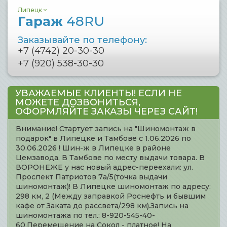
Липецк
Гараж
48RU
Заказывайте по телефону:
+7 (4742) 20-30-30
+7 (920) 538-30-30
УВАЖАЕМЫЕ КЛИЕНТЫ! ЕСЛИ НЕ
МОЖЕТЕ ДОЗВОНИТЬСЯ,
ОФОРМЛЯЙТЕ ЗАКАЗЫ ЧЕРЕЗ САЙТ!
Внимание! Стартует запись на "Шиномонтаж в
подарок" в Липецке и Тамбове с 1.06.2026 по
30.06.2026 ! Шин-ж в Липецке в районе
Цемзавода. В Тамбове по месту выдачи товара. В
ВОРОНЕЖЕ у нас новый адрес-переехали: ул.
Проспект Патриотов 7а/5(точка выдачи
шиномонтаж)! В Липецке шиномонтаж по адресу:
298 км, 2 (Между заправкой Роснефть и бывшим
кафе от Заката до рассвета/298 км).Запись на
шиномонтажа по тел.: 8-920-545-40-
60.Перемещение на Сокол - платное! На