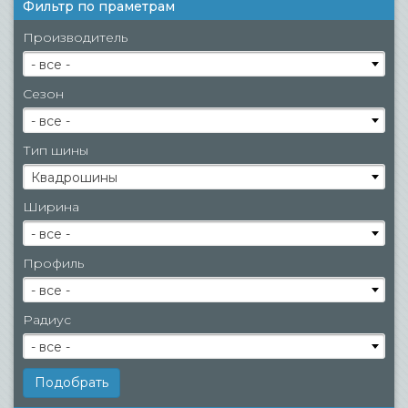
Фильтр по праметрам
Производитель
- все -
Сезон
- все -
Тип шины
Квадрошины
Ширина
- все -
Профиль
- все -
Радиус
- все -