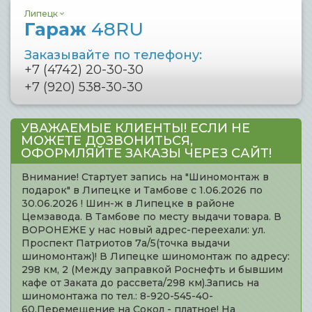
Липецк
Гараж
48RU
Заказывайте по телефону:
+7 (4742) 20-30-30
+7 (920) 538-30-30
УВАЖАЕМЫЕ КЛИЕНТЫ! ЕСЛИ НЕ
МОЖЕТЕ ДОЗВОНИТЬСЯ,
ОФОРМЛЯЙТЕ ЗАКАЗЫ ЧЕРЕЗ САЙТ!
Внимание! Стартует запись на "Шиномонтаж в
подарок" в Липецке и Тамбове с 1.06.2026 по
30.06.2026 ! Шин-ж в Липецке в районе
Цемзавода. В Тамбове по месту выдачи товара. В
ВОРОНЕЖЕ у нас новый адрес-переехали: ул.
Проспект Патриотов 7а/5(точка выдачи
шиномонтаж)! В Липецке шиномонтаж по адресу:
298 км, 2 (Между заправкой Роснефть и бывшим
кафе от Заката до рассвета/298 км).Запись на
шиномонтажа по тел.: 8-920-545-40-
60.Перемещение на Сокол - платное! На