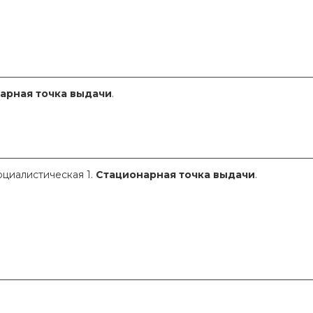
________________________________________________________________
арная точка выдачи
.
________________________________________________________________
оциалистическая 1.
Стационарная точка выдачи
.
________________________________________________________________