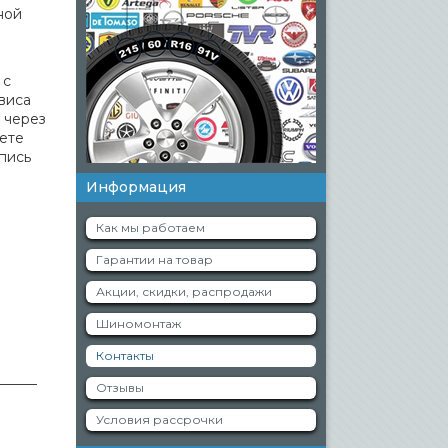
ной
 с
виса
 через
аете
дпись
Информация
Как мы работаем
Гарантии на товар
Акции, скидки, распродажи
Шиномонтаж
Контакты
______
Отзывы
Условия рассрочки