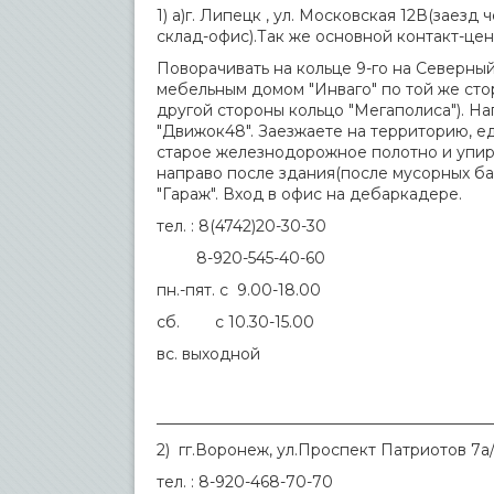
1) а)г. Липецк , ул. Московская 12В(заез
склад-офис).Так же основной контакт-цен
Поворачивать на кольце 9-го на Северны
мебельным домом "Инваго" по той же стор
другой стороны кольцо "Мегаполиса"). Н
"Движок48". Заезжаете на территорию, е
старое железнодорожное полотно и упира
направо после здания(после мусорных бак
"Гараж". Вход в офис на дебаркадере.
тел. : 8(4742)20-30-30
8-920-545-40-60
пн.-пят. с 9.00-18.00
сб. с 10.30-15.00
вс. выходной
___________________________________________
2) гг.Воронеж, ул.Проспект Патриотов 7а/
тел. : 8-920-468-70-70