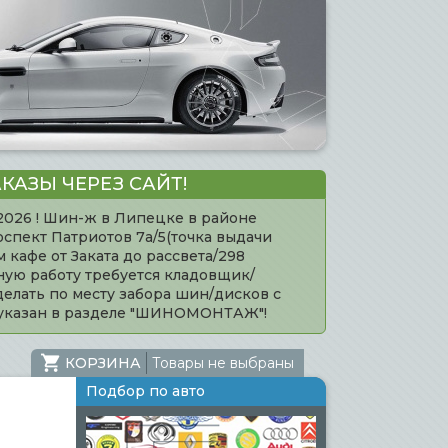
КАЗЫ ЧЕРЕЗ САЙТ!
.2026 ! Шин-ж в Липецке в районе
оспект Патриотов 7а/5(точка выдачи
кафе от Заката до рассвета/298
нную работу требуется кладовщик/
елать по месту забора шин/дисков с
 указан в разделе "ШИНОМОНТАЖ"!
КОРЗИНА
Товары не выбраны
Подбор по авто