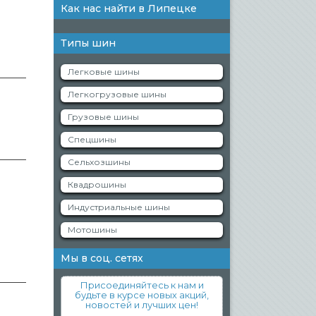
Как нас найти в Липецке
Типы шин
Легковые шины
______
Легкогрузовые шины
Грузовые шины
Спецшины
______
Сельхозшины
Квадрошины
Индустриальные шины
Мотошины
Мы в соц. сетях
______
Присоединяйтесь к нам и
будьте в курсе новых акций,
новостей и лучших цен!