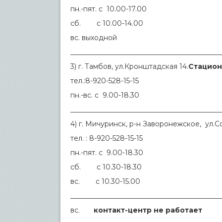
пн.-пят. с 10.00-17.00
сб. с 10.00-14.00
вс. выходной
___________________________________________
3) г. Тамбов, ул.Кронштадская 14.
Стацион
тел.:8-920-528-15-15
пн.-вс. с 9.00-18.30
___________________________________________
4) г. Мичуринск, р-н Заворонежское, ул.С
тел. : 8-920-528-15-15
пн.-пят. с 9.00-18.30
сб. с 10.30-18.30
вс. с 10.30-15.00
___________________________________________
вс.
контакт-центр не работает