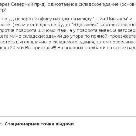
д через Северный пр-д), одноэтажное складское здание (основ
тр!
й пр-д , поворот к офису находится между "ШинШинычем" и
оне ( если ехать дальше будет "Эдельвейс", соответственно
апротив поворота шиномонтаж , а у поворота вывеска автосер
дете мимо складских зданий до упора по прямой, проезжаете
етесь в угол длинного складского здания, затем поворачив
ов) 20 м и Вы приехали!!! На опорных столбах и на стене на
________________________________________________________________
5.
Стационарная точка выдачи
.