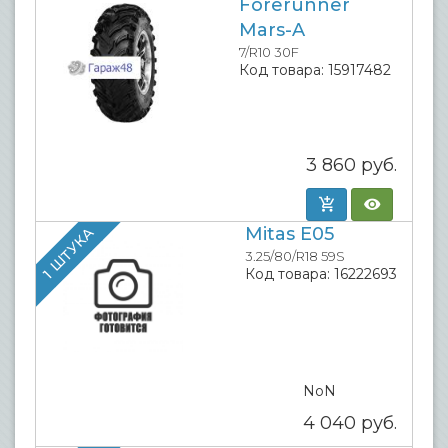
Forerunner
Mars-A
7/R10 30F
Код товара:
15917482
3 860
руб.
Mitas E05
1 ШТУКА
3.25/80/R18 59S
Код товара:
16222693
NoN
4 040
руб.