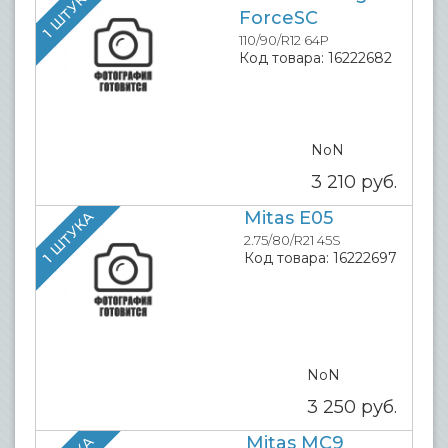
1 ШТУКА
ForceSC
110/90/R12 64P
Код товара:
16222682
NoN
3 210
руб.
Mitas E05
1 ШТУКА
2.75/80/R21 45S
Код товара:
16222697
NoN
3 250
руб.
Mitas MC9