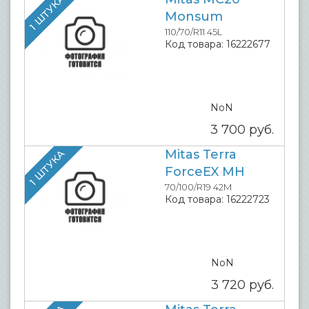
1 ШТУКА
Monsum
110/70/R11 45L
Код товара:
16222677
NoN
3 700
руб.
Mitas Terra
1 ШТУКА
ForceEX MH
70/100/R19 42M
Код товара:
16222723
NoN
3 720
руб.