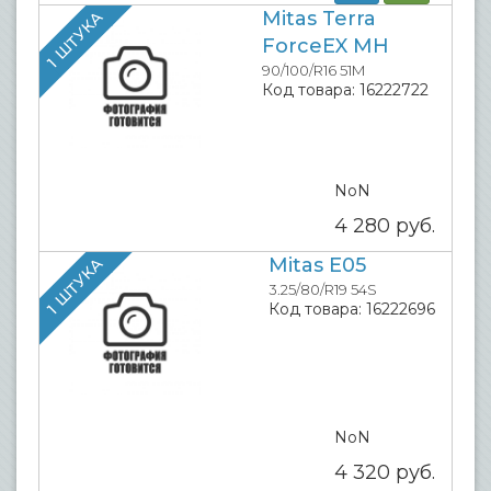
Mitas Terra
1 ШТУКА
ForceEX MH
90/100/R16 51M
Код товара:
16222722
NoN
4 280
руб.
Mitas E05
1 ШТУКА
3.25/80/R19 54S
Код товара:
16222696
NoN
4 320
руб.