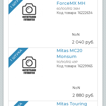
1 ШТУКА
ForceMX MH
60/100/R12 36M
Код товара:
16222634
NoN
2 040
руб.
Mitas MC20
1 ШТУКА
Monsum
110/90/R12 49P
Код товара:
16229965
NoN
2 880
руб.
Mitas Touring