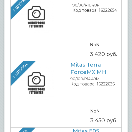
1 ШТУКА
90/90/R16 48P
Код товара:
16222654
NoN
3 420
руб.
Mitas Terra
1 ШТУКА
ForceMX MH
90/100/R14 49M
Код товара:
16222635
NoN
3 450
руб.
Mitas E05