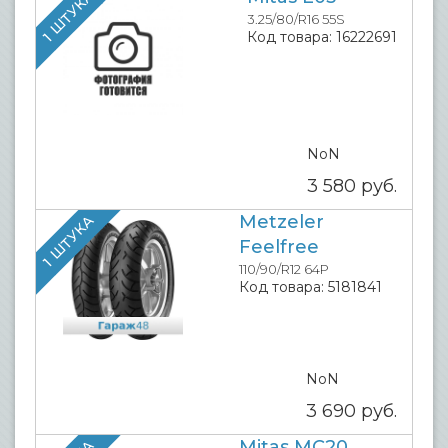
1 ШТУКА
3.25/80/R16 55S
Код товара:
16222691
NoN
3 580
руб.
Metzeler
1 ШТУКА
Feelfree
110/90/R12 64P
Код товара:
5181841
NoN
3 690
руб.
Mitas MC20