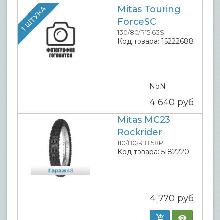
Mitas Touring
1 ШТУКА
ForceSC
130/80/R15 63S
Код товара:
16222688
NoN
4 640
руб.
Mitas MC23
Rockrider
110/80/R18 58P
Код товара:
5182220
4 770
руб.