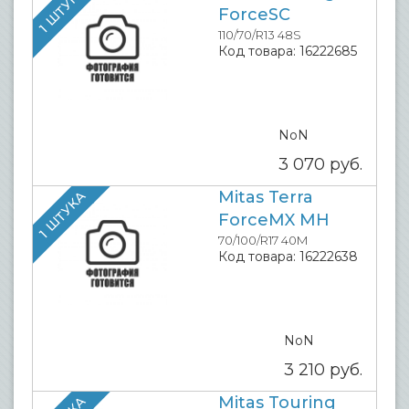
1 ШТУКА
ForceSC
110/70/R13 48S
Код товара:
16222685
NoN
3 070
руб.
Mitas Terra
1 ШТУКА
ForceMX MH
70/100/R17 40M
Код товара:
16222638
NoN
3 210
руб.
Mitas Touring