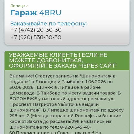
Липецк
Гараж
48RU
Заказывайте по телефону:
+7 (4742) 20-30-30
+7 (920) 538-30-30
УВАЖАЕМЫЕ КЛИЕНТЫ! ЕСЛИ НЕ
МОЖЕТЕ ДОЗВОНИТЬСЯ,
ОФОРМЛЯЙТЕ ЗАКАЗЫ ЧЕРЕЗ САЙТ!
Внимание! Стартует запись на "Шиномонтаж в
подарок" в Липецке и Тамбове с 1.06.2026 по
30.06.2026 ! Шин-ж в Липецке в районе
Цемзавода. В Тамбове по месту выдачи товара. В
ВОРОНЕЖЕ у нас новый адрес-переехали: ул.
Проспект Патриотов 7а/5(точка выдачи
шиномонтаж)! В Липецке шиномонтаж по адресу:
298 км, 2 (Между заправкой Роснефть и бывшим
кафе от Заката до рассвета/298 км).Запись на
шиномонтажа по тел.: 8-920-545-40-
60.Перемещение на Сокол - платное! На