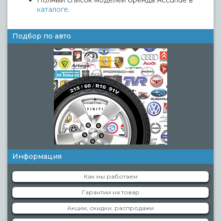
Полный список моделей бренда Accuride в
каталоге
.
Подбор по авто
Информация
Как мы работаем
Гарантии на товар
Акции, скидки, распродажи