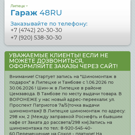
Липецк
Гараж
48RU
Заказывайте по телефону:
+7 (4742) 20-30-30
+7 (920) 538-30-30
УВАЖАЕМЫЕ КЛИЕНТЫ! ЕСЛИ НЕ
МОЖЕТЕ ДОЗВОНИТЬСЯ,
ОФОРМЛЯЙТЕ ЗАКАЗЫ ЧЕРЕЗ САЙТ!
Внимание! Стартует запись на "Шиномонтаж в
подарок" в Липецке и Тамбове с 1.06.2026 по
30.06.2026 ! Шин-ж в Липецке в районе
Цемзавода. В Тамбове по месту выдачи товара. В
ВОРОНЕЖЕ у нас новый адрес-переехали: ул.
Проспект Патриотов 7а/5(точка выдачи
шиномонтаж)! В Липецке шиномонтаж по адресу:
298 км, 2 (Между заправкой Роснефть и бывшим
кафе от Заката до рассвета/298 км).Запись на
шиномонтажа по тел.: 8-920-545-40-
60.Перемещение на Сокол - платное! На