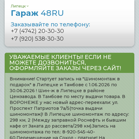
Липецк
Гараж
48RU
Заказывайте по телефону:
+7 (4742) 20-30-30
+7 (920) 538-30-30
УВАЖАЕМЫЕ КЛИЕНТЫ! ЕСЛИ НЕ
МОЖЕТЕ ДОЗВОНИТЬСЯ,
ОФОРМЛЯЙТЕ ЗАКАЗЫ ЧЕРЕЗ САЙТ!
Внимание! Стартует запись на "Шиномонтаж в
подарок" в Липецке и Тамбове с 1.06.2026 по
30.06.2026 ! Шин-ж в Липецке в районе
Цемзавода. В Тамбове по месту выдачи товара. В
ВОРОНЕЖЕ у нас новый адрес-переехали: ул.
Проспект Патриотов 7а/5(точка выдачи
шиномонтаж)! В Липецке шиномонтаж по адресу:
298 км, 2 (Между заправкой Роснефть и бывшим
кафе от Заката до рассвета/298 км).Запись на
шиномонтажа по тел.: 8-920-545-40-
60.Перемещение на Сокол - платное! На