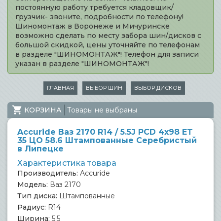
постоянную работу требуется кладовщик/
грузчик- звоните, подробности по телефону!
Шиномонтаж в Воронеже и Мичуринске
возможно сделать по месту забора шин/дисков с
большой скидкой, цены уточняйте по телефонам
в разделе "ШИНОМОНТАЖ"! Телефон для записи
указан в разделе "ШИНОМОНТАЖ"!
ГЛАВНАЯ
ВЫБОР ШИН
ВЫБОР ДИСКОВ
КОРЗИНА
Товары не выбраны
Accuride Ваз 2170 R14 / 5.5J PCD 4x98 ET
35 ЦО 58.6 Штампованные Серебристый
в Липецке
Характеристика товара
Производитель:
Accuride
Модель:
Ваз 2170
Тип диска:
Штампованные
Радиус:
R14
Ширина:
5.5