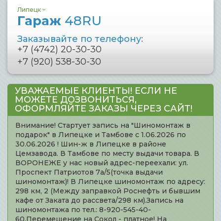
Липецк
Гараж
48RU
Заказывайте по телефону:
+7 (4742) 20-30-30
+7 (920) 538-30-30
УВАЖАЕМЫЕ КЛИЕНТЫ! ЕСЛИ НЕ
МОЖЕТЕ ДОЗВОНИТЬСЯ,
ОФОРМЛЯЙТЕ ЗАКАЗЫ ЧЕРЕЗ САЙТ!
Внимание! Стартует запись на "Шиномонтаж в
подарок" в Липецке и Тамбове с 1.06.2026 по
30.06.2026 ! Шин-ж в Липецке в районе
Цемзавода. В Тамбове по месту выдачи товара. В
ВОРОНЕЖЕ у нас новый адрес-переехали: ул.
Проспект Патриотов 7а/5(точка выдачи
шиномонтаж)! В Липецке шиномонтаж по адресу:
298 км, 2 (Между заправкой Роснефть и бывшим
кафе от Заката до рассвета/298 км).Запись на
шиномонтажа по тел.: 8-920-545-40-
60.Перемещение на Сокол - платное! На