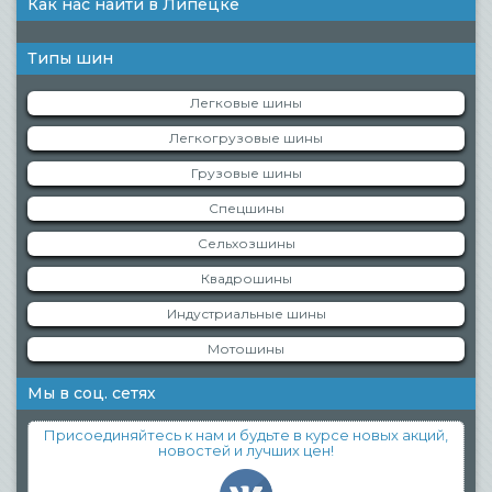
Как нас найти в Липецке
Типы шин
Легковые шины
Легкогрузовые шины
Грузовые шины
Спецшины
Сельхозшины
Квадрошины
Индустриальные шины
Мотошины
Мы в соц. сетях
Присоединяйтесь к нам и будьте в курсе новых акций,
новостей и лучших цен!