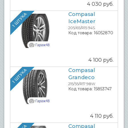
4 030
руб.
Compasal
1 ШТУКА
IceMaster
205/65/R15 94S
Код товара:
16052870
4 100
руб.
Compasal
1 ШТУКА
Grandeco
215/55/R17 98W
Код товара:
15853747
4 110
руб.
Compasal