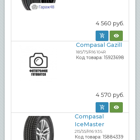
4 560
руб.
Compasal Gazill
185/75/R16 104R
Код товара:
15923698
4 570
руб.
Compasal
IceMaster
215/55/R16 93S
Код товара:
15884339