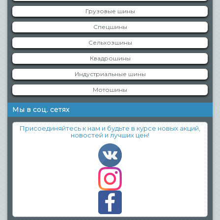
Грузовые шины
Спецшины
Сельхозшины
Квадрошины
Индустриальные шины
Мотошины
Мы в соц. сетях
Присоединяйтесь к нам и будьте в курсе новых акций,
новостей и лучших цен!