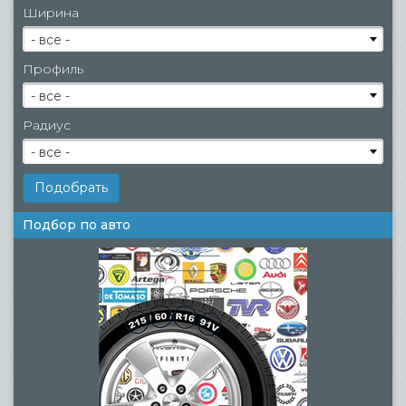
Ширина
- все -
Профиль
- все -
Радиус
- все -
Подбор по авто