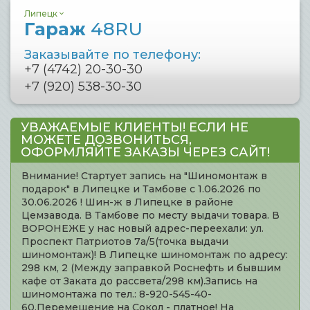
Липецк
Гараж
48RU
Заказывайте по телефону:
+7 (4742) 20-30-30
+7 (920) 538-30-30
УВАЖАЕМЫЕ КЛИЕНТЫ! ЕСЛИ НЕ
МОЖЕТЕ ДОЗВОНИТЬСЯ,
ОФОРМЛЯЙТЕ ЗАКАЗЫ ЧЕРЕЗ САЙТ!
Внимание! Стартует запись на "Шиномонтаж в
подарок" в Липецке и Тамбове с 1.06.2026 по
30.06.2026 ! Шин-ж в Липецке в районе
Цемзавода. В Тамбове по месту выдачи товара. В
ВОРОНЕЖЕ у нас новый адрес-переехали: ул.
Проспект Патриотов 7а/5(точка выдачи
шиномонтаж)! В Липецке шиномонтаж по адресу:
298 км, 2 (Между заправкой Роснефть и бывшим
кафе от Заката до рассвета/298 км).Запись на
шиномонтажа по тел.: 8-920-545-40-
60.Перемещение на Сокол - платное! На