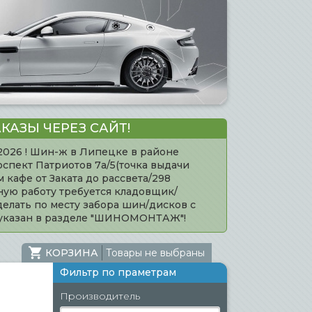
КАЗЫ ЧЕРЕЗ САЙТ!
.2026 ! Шин-ж в Липецке в районе
оспект Патриотов 7а/5(точка выдачи
кафе от Заката до рассвета/298
нную работу требуется кладовщик/
елать по месту забора шин/дисков с
 указан в разделе "ШИНОМОНТАЖ"!
КОРЗИНА
Товары не выбраны
Фильтр по праметрам
Производитель