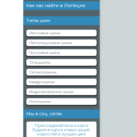
Как нас найти в Липецке
Типы шин
Легковые шины
Легкогрузовые шины
Грузовые шины
Спецшины
Сельхозшины
Квадрошины
Индустриальные шины
Мотошины
Мы в соц. сетях
Присоединяйтесь к нам и
будьте в курсе новых акций,
новостей и лучших цен!