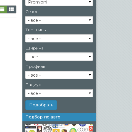
Premiorri
Сезон
- все -
Тип шины
- все -
Ширина
- все -
Профиль
- все -
Радиус
- все -
Подбор по авто