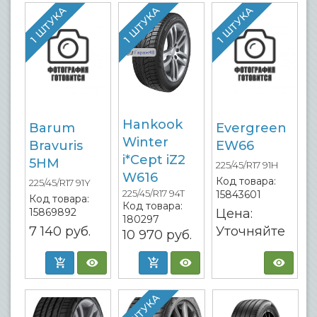
1 ШТУКА
1 ШТУКА
1 ШТУКА
Hankook
Barum
Evergreen
Winter
Bravuris
EW66
i*Cept iZ2
5HM
225/45/R17 91H
W616
Код товара:
225/45/R17 91Y
225/45/R17 94T
15843601
Код товара:
Код товара:
15869892
Цена:
180297
7 140
руб.
Уточняйте
10 970
руб.
1 ШТУКА