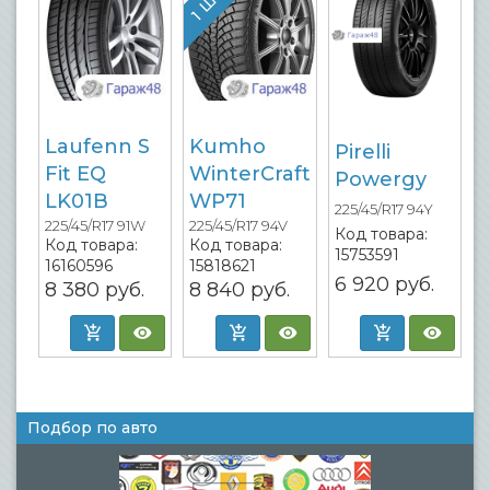
Laufenn S
Kumho
Pirelli
Fit EQ
WinterCraft
Powergy
LK01B
WP71
225/45/R17 94Y
225/45/R17 91W
225/45/R17 94V
Код товара:
Код товара:
Код товара:
15753591
16160596
15818621
6 920
руб.
8 380
руб.
8 840
руб.
Подбор по авто