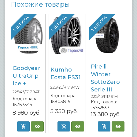
Похожие товары
1 ШТУКА
1 ШТУКА
1 ШТУКА
Pirelli
Goodyear
Kumho
Winter
UltraGrip
Ecsta PS31
SottoZero
Ice +
225/45/R17 94W
Serie III
225/45/R17 94T
Код товара:
225/45/R17 91H
Код товара:
15803819
Код товара:
15767344
15752537
5 350
руб.
8 980
руб.
13 380
руб.