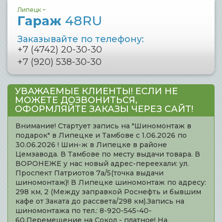
Липецк
Гараж
48RU
Заказывайте по телефону:
+7 (4742) 20-30-30
+7 (920) 538-30-30
УВАЖАЕМЫЕ КЛИЕНТЫ! ЕСЛИ НЕ
МОЖЕТЕ ДОЗВОНИТЬСЯ,
ОФОРМЛЯЙТЕ ЗАКАЗЫ ЧЕРЕЗ САЙТ!
Внимание! Стартует запись на "Шиномонтаж в
подарок" в Липецке и Тамбове с 1.06.2026 по
30.06.2026 ! Шин-ж в Липецке в районе
Цемзавода. В Тамбове по месту выдачи товара. В
ВОРОНЕЖЕ у нас новый адрес-переехали: ул.
Проспект Патриотов 7а/5(точка выдачи
шиномонтаж)! В Липецке шиномонтаж по адресу:
298 км, 2 (Между заправкой Роснефть и бывшим
кафе от Заката до рассвета/298 км).Запись на
шиномонтажа по тел.: 8-920-545-40-
60.Перемещение на Сокол - платное! На