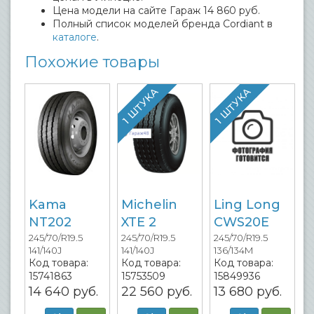
Цена модели на сайте Гараж 14 860 руб.
Полный список моделей бренда Cordiant в
каталоге
.
Похожие товары
1 ШТУКА
1 ШТУКА
Kama
Michelin
Ling Long
NT202
XTE 2
CWS20E
245/70/R19.5
245/70/R19.5
245/70/R19.5
141/140J
141/140J
136/134M
Код товара:
Код товара:
Код товара:
15741863
15753509
15849936
14 640
руб.
22 560
руб.
13 680
руб.