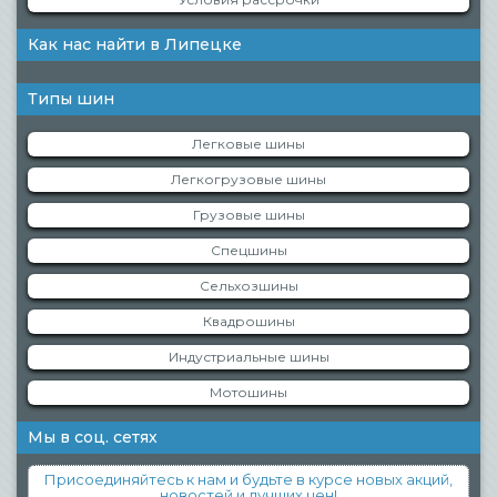
Как нас найти в Липецке
Типы шин
Легковые шины
Легкогрузовые шины
Грузовые шины
Спецшины
Сельхозшины
Квадрошины
Индустриальные шины
Мотошины
Мы в соц. сетях
Присоединяйтесь к нам и будьте в курсе новых акций,
новостей и лучших цен!