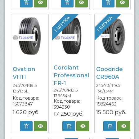
1 ШТУКА
1 ШТУКА
Cordiant
Ovation
Goodride
Professional
VI111
CR960A
FR-1
245/70/R19.5
245/70/R19.5
245/70/R19.5
135/133L
136/134M
136/134M
Код товара:
Код товара:
Код товара:
15673847
15824463
394930
1 620
руб.
15 500
руб.
17 250
руб.