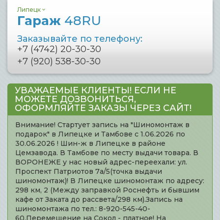
Липецк
Гараж
48RU
Заказывайте по телефону:
+7 (4742) 20-30-30
+7 (920) 538-30-30
УВАЖАЕМЫЕ КЛИЕНТЫ! ЕСЛИ НЕ
МОЖЕТЕ ДОЗВОНИТЬСЯ,
ОФОРМЛЯЙТЕ ЗАКАЗЫ ЧЕРЕЗ САЙТ!
Внимание! Стартует запись на "Шиномонтаж в
подарок" в Липецке и Тамбове с 1.06.2026 по
30.06.2026 ! Шин-ж в Липецке в районе
Цемзавода. В Тамбове по месту выдачи товара. В
ВОРОНЕЖЕ у нас новый адрес-переехали: ул.
Проспект Патриотов 7а/5(точка выдачи
шиномонтаж)! В Липецке шиномонтаж по адресу:
298 км, 2 (Между заправкой Роснефть и бывшим
кафе от Заката до рассвета/298 км).Запись на
шиномонтажа по тел.: 8-920-545-40-
60.Перемещение на Сокол - платное! На