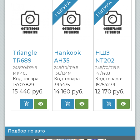
1 ШТУКА
1 ШТУКА
Triangle
Hankook
НШЗ
TR689
AH35
NT202
245/70/R19.5
245/70/R19.5
245/70/R19.5
141/140J
136/134M
141/140J
Код товара:
Код товара:
Код товара:
15707829
394475
15754279
15 440
руб.
14 160
руб.
12 170
руб.
Подбор по авто