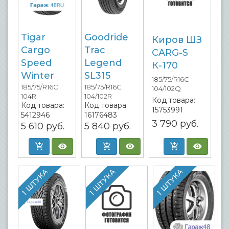
Tigar
Goodride
Киров ШЗ
Cargo
Trac
CARG-S
Speed
Legend
К-170
Winter
SL315
185/75/R16C
185/75/R16C
185/75/R16C
104/102Q
104R
104/102R
Код товара:
Код товара:
Код товара:
15753991
5412946
16176483
3 790
руб.
5 610
руб.
5 840
руб.
1 ШТУКА
1 ШТУКА
1 ШТУКА