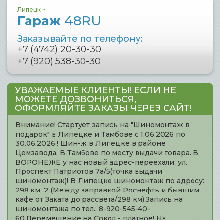
Липецк
Гараж
48RU
Заказывайте по телефону:
+7 (4742) 20-30-30
+7 (920) 538-30-30
УВАЖАЕМЫЕ КЛИЕНТЫ! ЕСЛИ НЕ
МОЖЕТЕ ДОЗВОНИТЬСЯ,
ОФОРМЛЯЙТЕ ЗАКАЗЫ ЧЕРЕЗ САЙТ!
Внимание! Стартует запись на "Шиномонтаж в
подарок" в Липецке и Тамбове с 1.06.2026 по
30.06.2026 ! Шин-ж в Липецке в районе
Цемзавода. В Тамбове по месту выдачи товара. В
ВОРОНЕЖЕ у нас новый адрес-переехали: ул.
Проспект Патриотов 7а/5(точка выдачи
шиномонтаж)! В Липецке шиномонтаж по адресу:
298 км, 2 (Между заправкой Роснефть и бывшим
кафе от Заката до рассвета/298 км).Запись на
шиномонтажа по тел.: 8-920-545-40-
60.Перемещение на Сокол - платное! На