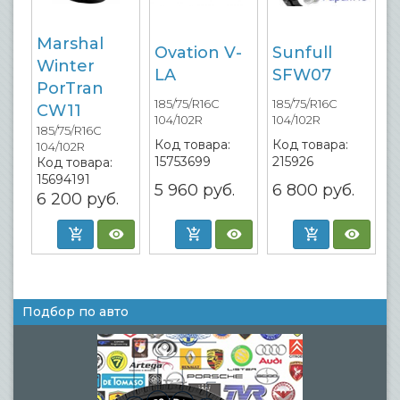
Marshal
Ovation V-
Sunfull
Winter
LA
SFW07
PorTran
185/75/R16C
185/75/R16C
CW11
104/102R
104/102R
185/75/R16C
Код товара:
Код товара:
104/102R
15753699
215926
Код товара:
15694191
5 960
руб.
6 800
руб.
6 200
руб.
Подбор по авто