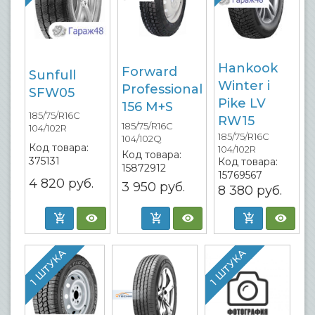
Hankook
Forward
Sunfull
Winter i
Professional
SFW05
Pike LV
156 M+S
185/75/R16C
RW15
185/75/R16C
104/102R
185/75/R16C
104/102Q
Код товара:
104/102R
Код товара:
375131
Код товара:
15872912
15769567
4 820
руб.
3 950
руб.
8 380
руб.
1 ШТУКА
1 ШТУКА