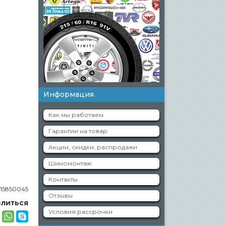
Информация
Как мы работаем
Гарантии на товар
Акции, скидки, распродажи
Шиномонтаж
Контакты
15850045
Отзывы
литься
Условия рассрочки