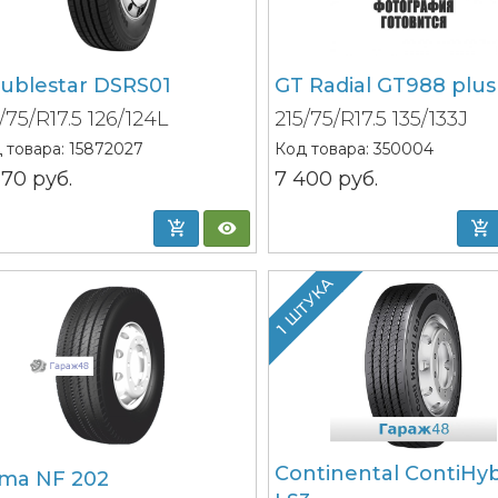
ublestar DSRS01
GT Radial GT988 plus
/75/R17.5 126/124L
215/75/R17.5 135/133J
 товара:
15872027
Код товара:
350004
 670
руб.
7 400
руб.
1 ШТУКА
Continental ContiHyb
ma NF 202