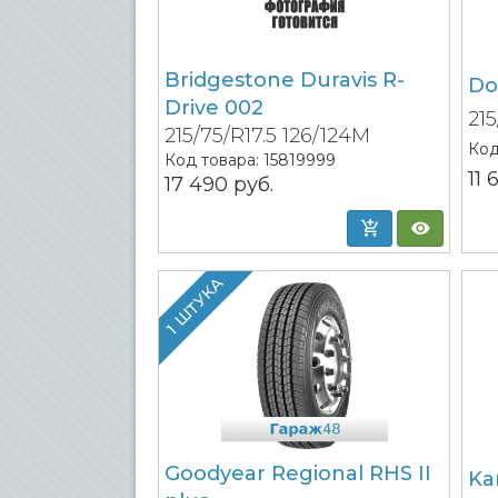
Bridgestone Duravis R-
Do
Drive 002
215
215/75/R17.5 126/124M
Код
Код товара:
15819999
11
17 490
руб.
1 ШТУКА
Goodyear Regional RHS II
Ka