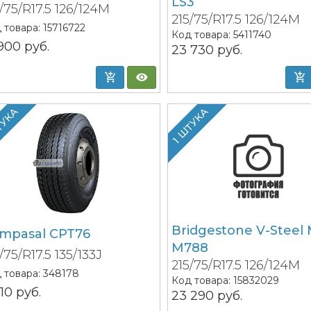
LS3
/75/R17.5 126/124M
215/75/R17.5 126/124M
 товара:
15716722
Код товара:
5411740
 900
руб.
23 730
руб.
ТУКА
1 ШТУКА
Bridgestone V-Steel 
mpasal CPT76
M788
/75/R17.5 135/133J
215/75/R17.5 126/124M
 товара:
348178
Код товара:
15832029
210
руб.
23 290
руб.