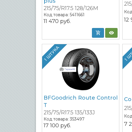
plus
215
215/75/R17.5 128/126M
Код
Код товара:
5411661
12
11 470
руб.
1 ШТУКА
1 Ш
BFGoodrich Route Control
Co
T
215
215/75/R17.5 135/133J
Код
Код товара:
353497
7 
17 100
руб.