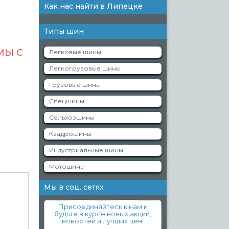
Как нас найти в Липецке
Типы шин
МЫ С
Легковые шины
Легкогрузовые шины
Грузовые шины
Спецшины
Сельхозшины
Квадрошины
Индустриальные шины
Мотошины
Мы в соц. сетях
Присоединяйтесь к нам и
будьте в курсе новых акций,
новостей и лучших цен!