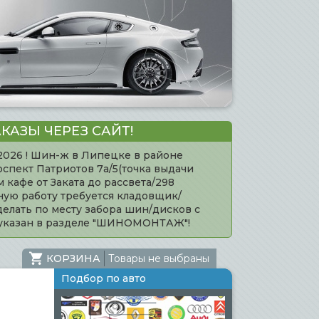
КАЗЫ ЧЕРЕЗ САЙТ!
.2026 ! Шин-ж в Липецке в районе
оспект Патриотов 7а/5(точка выдачи
кафе от Заката до рассвета/298
нную работу требуется кладовщик/
елать по месту забора шин/дисков с
 указан в разделе "ШИНОМОНТАЖ"!
КОРЗИНА
Товары не выбраны
Подбор по авто