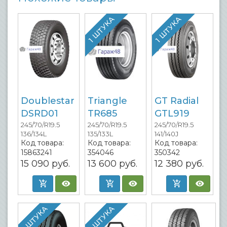
1 ШТУКА
1 ШТУКА
Doublestar
Triangle
GT Radial
DSRD01
TR685
GTL919
245/70/R19.5
245/70/R19.5
245/70/R19.5
136/134L
135/133L
141/140J
Код товара:
Код товара:
Код товара:
15863241
354046
350342
15 090
руб.
13 600
руб.
12 380
руб.
1 ШТУКА
1 ШТУКА