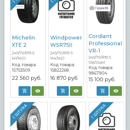
Cordiant
Michelin
Windpower
Professional
XTE 2
WSR75II
VR-1
245/70/R19.5
245/70/R19.5
245/70/R19.5
141/140J
144/142J
136/134M
Код товара:
Код товара:
Код товара:
15753509
15822268
9867904
22 560
руб.
16 870
руб.
15 100
руб.
1 ШТУКА
1 ШТУКА