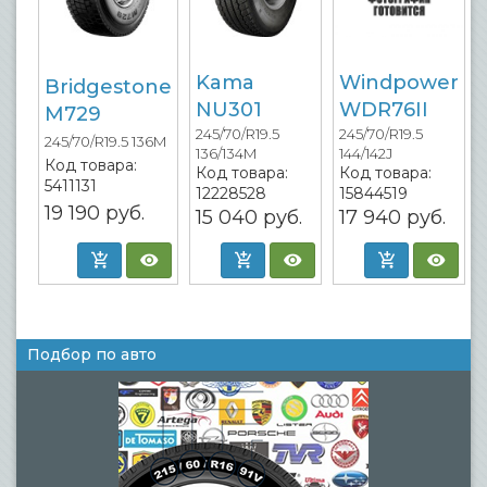
Kama
Windpower
Bridgestone
NU301
WDR76II
M729
245/70/R19.5
245/70/R19.5
245/70/R19.5 136M
136/134M
144/142J
Код товара:
Код товара:
Код товара:
5411131
12228528
15844519
19 190
руб.
15 040
руб.
17 940
руб.
Подбор по авто