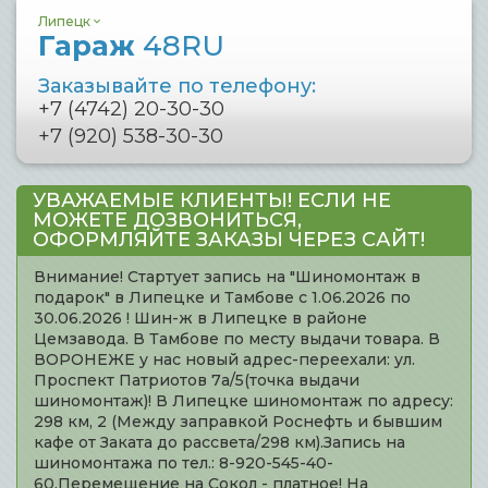
Липецк
Гараж
48RU
Заказывайте по телефону:
+7 (4742) 20-30-30
+7 (920) 538-30-30
УВАЖАЕМЫЕ КЛИЕНТЫ! ЕСЛИ НЕ
МОЖЕТЕ ДОЗВОНИТЬСЯ,
ОФОРМЛЯЙТЕ ЗАКАЗЫ ЧЕРЕЗ САЙТ!
Внимание! Стартует запись на "Шиномонтаж в
подарок" в Липецке и Тамбове с 1.06.2026 по
30.06.2026 ! Шин-ж в Липецке в районе
Цемзавода. В Тамбове по месту выдачи товара. В
ВОРОНЕЖЕ у нас новый адрес-переехали: ул.
Проспект Патриотов 7а/5(точка выдачи
шиномонтаж)! В Липецке шиномонтаж по адресу:
298 км, 2 (Между заправкой Роснефть и бывшим
кафе от Заката до рассвета/298 км).Запись на
шиномонтажа по тел.: 8-920-545-40-
60.Перемещение на Сокол - платное! На