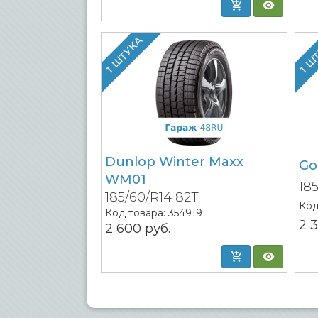
1 ШТУКА
1 Ш
Dunlop Winter Maxx
Go
WM01
18
185/60/R14 82T
Код
Код товара:
354919
2 
2 600
руб.