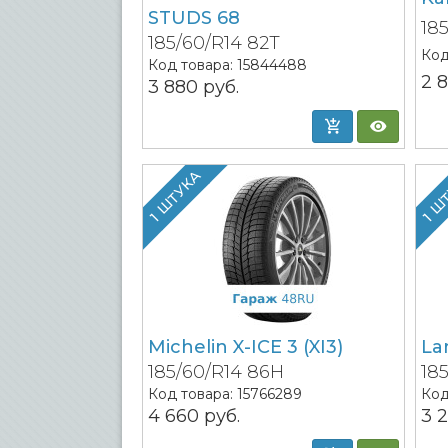
STUDS 68
18
185/60/R14 82T
Код
Код товара:
15844488
2 
3 880
руб.
1 ШТУКА
1 Ш
Michelin X-ICE 3 (XI3)
La
185/60/R14 86H
18
Код товара:
15766289
Код
4 660
руб.
3 