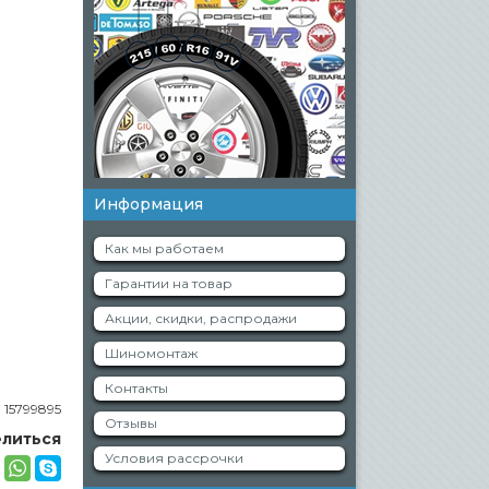
Информация
Как мы работаем
Гарантии на товар
Акции, скидки, распродажи
Шиномонтаж
Контакты
:
15799895
Отзывы
литься
Условия рассрочки