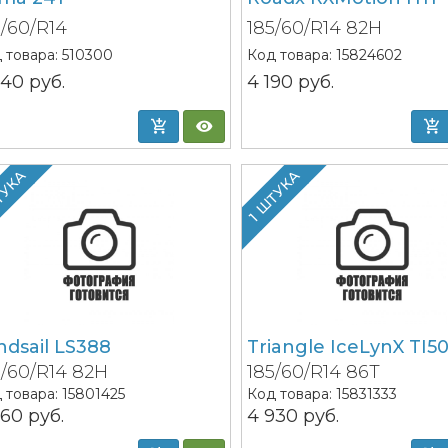
5/60/R14
185/60/R14 82H
 товара:
510300
Код товара:
15824602
840
руб.
4 190
руб.
ТУКА
1 ШТУКА
ndsail LS388
Triangle IceLynX TI50
5/60/R14 82H
185/60/R14 86T
 товара:
15801425
Код товара:
15831333
260
руб.
4 930
руб.