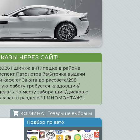
КАЗЫ ЧЕРЕЗ САЙТ!
.2026 ! Шин-ж в Липецке в районе
оспект Патриотов 7а/5(точка выдачи
кафе от Заката до рассвета/298
нную работу требуется кладовщик/
елать по месту забора шин/дисков с
 указан в разделе "ШИНОМОНТАЖ"!
КОРЗИНА
Товары не выбраны
Подбор по авто