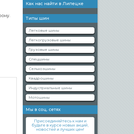
Как нас найти в Липецке
фону.
Типы шин
Легковые шины
Легкогрузовые шины
Грузовые шины
Спецшины
Сельхозшины
Квадрошины
Индустриальные шины
Мотошины
Мы в соц. сетях
Присоединяйтесь к нам и
будьте в курсе новых акций,
новостей и лучших цен!