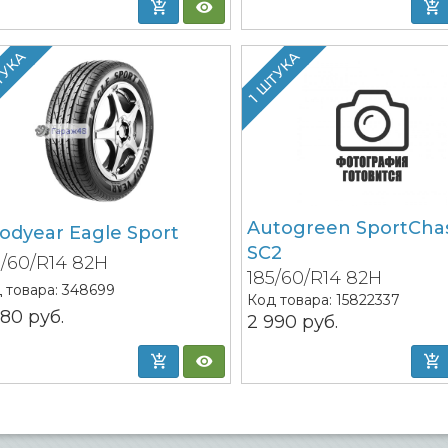
ТУКА
1 ШТУКА
Autogreen SportCha
odyear Eagle Sport
SC2
5/60/R14 82H
185/60/R14 82H
 товара:
348699
Код товара:
15822337
380
руб.
2 990
руб.