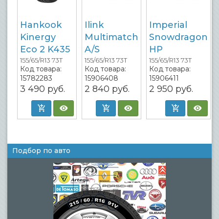
Hankook
Ilink
Imperial
Kinergy
Multimatch
Snowdragon
Eco 2 K435
A/S
HP
155/65/R13 73T
155/65/R13 73T
155/65/R13 73T
Код товара:
Код товара:
Код товара:
15782283
15906408
15906411
3 490
руб.
2 840
руб.
2 950
руб.
Подбор по авто