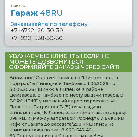
Липецк
Гараж
48RU
Заказывайте по телефону:
+7 (4742) 20-30-30
+7 (920) 538-30-30
УВАЖАЕМЫЕ КЛИЕНТЫ! ЕСЛИ НЕ
МОЖЕТЕ ДОЗВОНИТЬСЯ,
ОФОРМЛЯЙТЕ ЗАКАЗЫ ЧЕРЕЗ САЙТ!
Внимание! Стартует запись на "Шиномонтаж в
подарок" в Липецке и Тамбове с 1.06.2026 по
30.06.2026 ! Шин-ж в Липецке в районе
Цемзавода. В Тамбове по месту выдачи товара. В
ВОРОНЕЖЕ у нас новый адрес-переехали: ул.
Проспект Патриотов 7а/5(точка выдачи
шиномонтаж)! В Липецке шиномонтаж по адресу:
298 км, 2 (Между заправкой Роснефть и бывшим
кафе от Заката до рассвета/298 км).Запись на
шиномонтажа по тел.: 8-920-545-40-
60.Перемещение на Сокол - платное! На