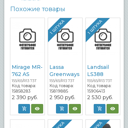
Похожие товары
1 ШТУКА
1 ШТУКА
Mirage MR-
Lassa
Landsail
762 AS
Greenways
LS388
155/65/R13 73T
155/65/R13 73T
155/65/R13 73T
Код товара:
Код товара:
Код товара:
15858283
15819885
15906413
2 390
руб.
2 950
руб.
2 530
руб.