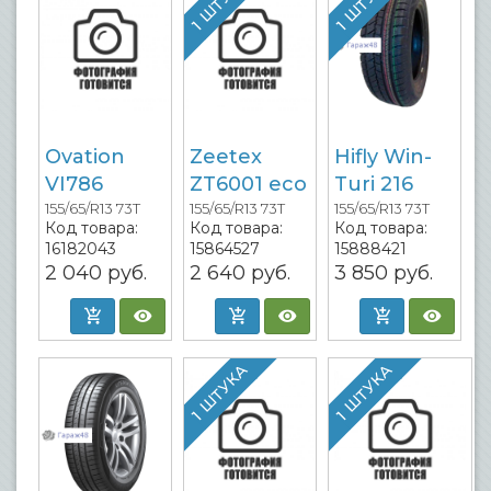
1 ШТУКА
1 ШТУКА
Ovation
Zeetex
Hifly Win-
VI786
ZT6001 eco
Turi 216
155/65/R13 73T
155/65/R13 73T
155/65/R13 73T
Код товара:
Код товара:
Код товара:
16182043
15864527
15888421
2 040
руб.
2 640
руб.
3 850
руб.
1 ШТУКА
1 ШТУКА