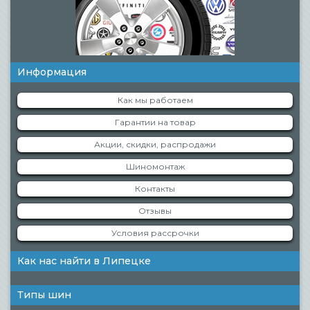
Информация
Как мы работаем
Гарантии на товар
Акции, скидки, распродажи
Шиномонтаж
Контакты
Отзывы
Условия рассрочки
Как нас найти в Липецке
Типы шин