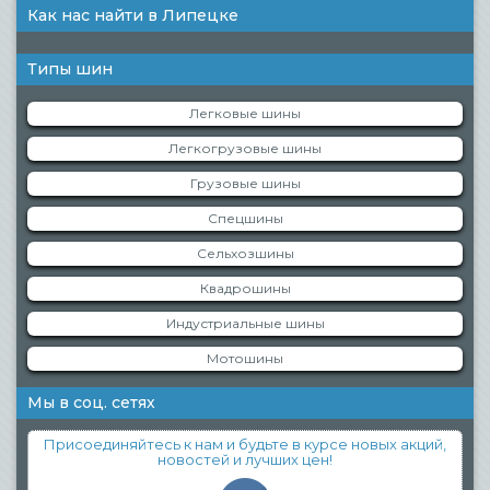
Как нас найти в Липецке
Типы шин
Легковые шины
Легкогрузовые шины
Грузовые шины
Спецшины
Сельхозшины
Квадрошины
Индустриальные шины
Мотошины
Мы в соц. сетях
Присоединяйтесь к нам и будьте в курсе новых акций,
новостей и лучших цен!