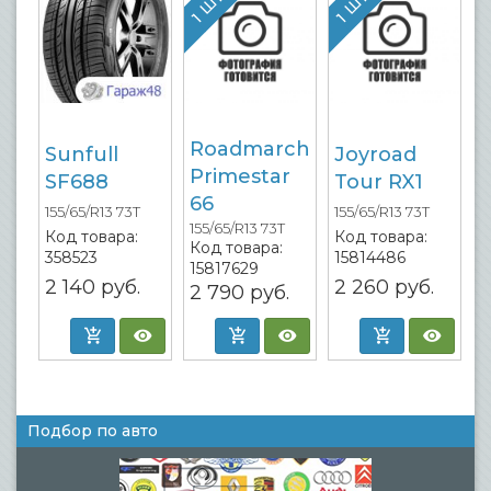
Roadmarch
Sunfull
Joyroad
Primestar
SF688
Tour RX1
66
155/65/R13 73T
155/65/R13 73T
155/65/R13 73T
Код товара:
Код товара:
Код товара:
358523
15814486
15817629
2 140
руб.
2 260
руб.
2 790
руб.
Подбор по авто