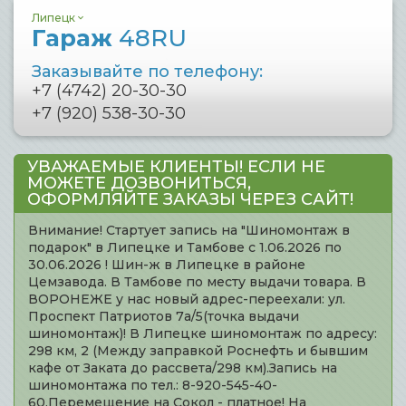
Липецк
Гараж
48RU
Заказывайте по телефону:
+7 (4742) 20-30-30
+7 (920) 538-30-30
УВАЖАЕМЫЕ КЛИЕНТЫ! ЕСЛИ НЕ
МОЖЕТЕ ДОЗВОНИТЬСЯ,
ОФОРМЛЯЙТЕ ЗАКАЗЫ ЧЕРЕЗ САЙТ!
Внимание! Стартует запись на "Шиномонтаж в
подарок" в Липецке и Тамбове с 1.06.2026 по
30.06.2026 ! Шин-ж в Липецке в районе
Цемзавода. В Тамбове по месту выдачи товара. В
ВОРОНЕЖЕ у нас новый адрес-переехали: ул.
Проспект Патриотов 7а/5(точка выдачи
шиномонтаж)! В Липецке шиномонтаж по адресу:
298 км, 2 (Между заправкой Роснефть и бывшим
кафе от Заката до рассвета/298 км).Запись на
шиномонтажа по тел.: 8-920-545-40-
60.Перемещение на Сокол - платное! На