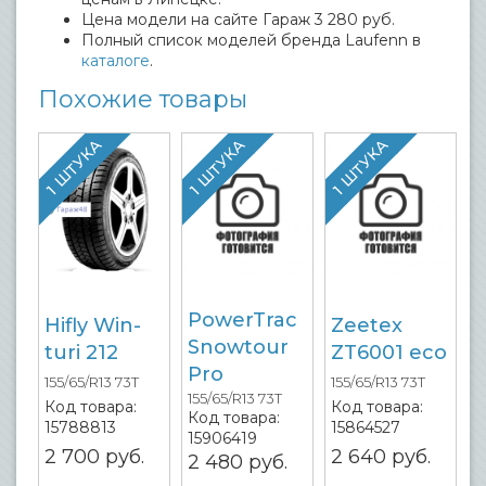
Цена модели на сайте Гараж 3 280 руб.
Полный список моделей бренда Laufenn в
каталоге
.
Похожие товары
1 ШТУКА
1 ШТУКА
1 ШТУКА
PowerTrac
Hifly Win-
Zeetex
Snowtour
turi 212
ZT6001 eco
Pro
155/65/R13 73T
155/65/R13 73T
155/65/R13 73T
Код товара:
Код товара:
Код товара:
15788813
15864527
15906419
2 700
руб.
2 640
руб.
2 480
руб.