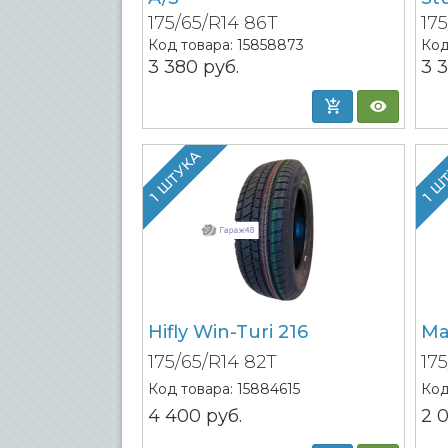
175/65/R14 86T
17
Код товара:
15858873
Код
3 380
руб.
3 
1 ШТУКА
1 Ш
Hifly Win-Turi 216
Ma
175/65/R14 82T
17
Код товара:
15884615
Код
4 400
руб.
2 