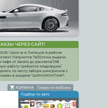
КАЗЫ ЧЕРЕЗ САЙТ!
.2026 ! Шин-ж в Липецке в районе
оспект Патриотов 7а/5(точка выдачи
кафе от Заката до рассвета/298
нную работу требуется кладовщик/
елать по месту забора шин/дисков с
 указан в разделе "ШИНОМОНТАЖ"!
КОРЗИНА
Товары не выбраны
Подбор по авто