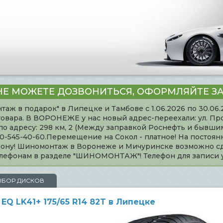
НЕ МОЖЕТЕ ДОЗВОНИТЬСЯ, ОФОРМЛЯЙТЕ ЗА
таж в подарок" в Липецке и Тамбове с 1.06.2026 по 30.06
товара. В ВОРОНЕЖЕ у нас новый адрес-переехали: ул. Пр
адресу: 298 км, 2 (Между заправкой Роснефть и бывшим 
920-545-40-60.Перемещение на Сокол - платное! На постоя
ефону! Шиномонтаж в Воронеже и Мичуринске возможно сд
телефонам в разделе "ШИНОМОНТАЖ"! Телефон для записи
ЫБОР ДИСКОВ
EQ LK41+ 175/65 R14 82T в Липецке