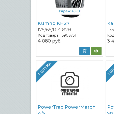
Kumho KH27
Ka
175/65/R14 82H
17
Код товара:
15906731
Код
4 080
руб.
3 
1 ШТУКА
1 Ш
PowerTrac PowerMarch
Po
A/S
St