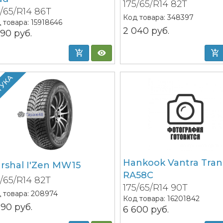
175/65/R14 82T
5/65/R14 86T
Код товара:
348397
 товара:
15918646
2 040
руб.
390
руб.
ТУКА
Hankook Vantra Trans
rshal I'Zen MW15
RA58C
5/65/R14 82T
175/65/R14 90T
 товара:
208974
Код товара:
16201842
090
руб.
6 600
руб.