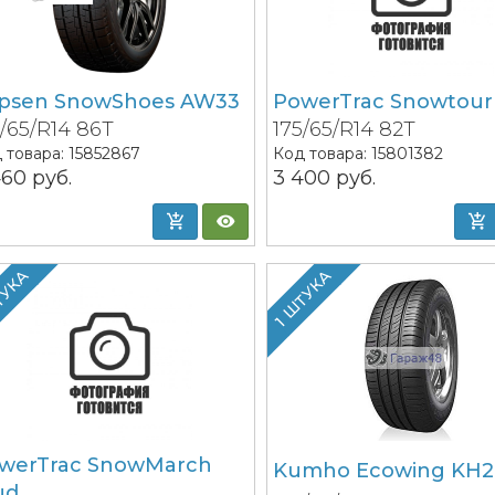
psen SnowShoes AW33
PowerTrac Snowtour
5/65/R14 86T
175/65/R14 82T
 товара:
15852867
Код товара:
15801382
460
руб.
3 400
руб.
ТУКА
1 ШТУКА
werTrac SnowMarch
Kumho Ecowing KH2
ud