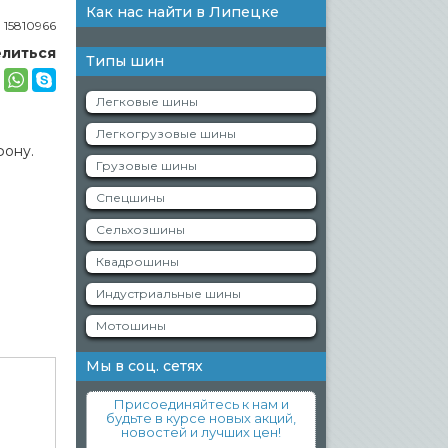
Как нас найти в Липецке
:
15810966
литься
Типы шин
Легковые шины
Легкогрузовые шины
фону.
Грузовые шины
Спецшины
Сельхозшины
Квадрошины
Индустриальные шины
Мотошины
Мы в соц. сетях
Присоединяйтесь к нам и
будьте в курсе новых акций,
новостей и лучших цен!