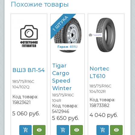
Похожие товары
1 ШТУКА
Tigar
Nortec
ВШЗ ВЛ-54
Cargo
LT610
Speed
185/75/R16C
185/75/R16C
104/102Q
Winter
104/102R
185/75/R16C
Код товара:
Код товара:
104R
15823621
15873382
Код товара:
5412946
5 060
руб.
4 040
руб.
5 650
руб.