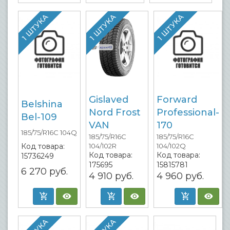
1 ШТУКА
1 ШТУКА
1 ШТУКА
Gislaved
Forward
Belshina
Nord Frost
Professional-
Bel-109
VAN
170
185/75/R16C 104Q
185/75/R16C
185/75/R16C
Код товара:
104/102R
104/102Q
Код товара:
Код товара:
15736249
175695
15815781
6 270
руб.
4 910
руб.
4 960
руб.