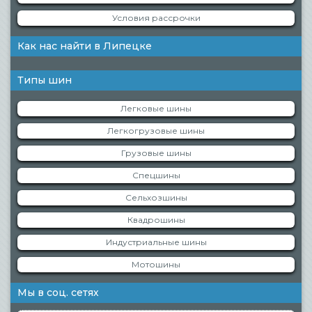
Условия рассрочки
Как нас найти в Липецке
Типы шин
Легковые шины
Легкогрузовые шины
Грузовые шины
Спецшины
Сельхозшины
Квадрошины
Индустриальные шины
Мотошины
Мы в соц. сетях