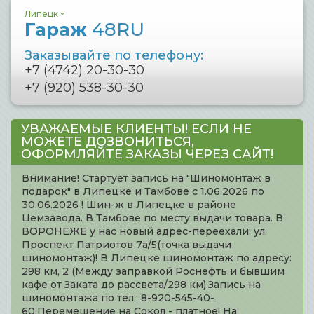
Липецк
Гараж
48RU
Заказывайте по телефону:
+7 (4742) 20-30-30
+7 (920) 538-30-30
УВАЖАЕМЫЕ КЛИЕНТЫ! ЕСЛИ НЕ
МОЖЕТЕ ДОЗВОНИТЬСЯ,
ОФОРМЛЯЙТЕ ЗАКАЗЫ ЧЕРЕЗ САЙТ!
Внимание! Стартует запись на "Шиномонтаж в
подарок" в Липецке и Тамбове с 1.06.2026 по
30.06.2026 ! Шин-ж в Липецке в районе
Цемзавода. В Тамбове по месту выдачи товара. В
ВОРОНЕЖЕ у нас новый адрес-переехали: ул.
Проспект Патриотов 7а/5(точка выдачи
шиномонтаж)! В Липецке шиномонтаж по адресу:
298 км, 2 (Между заправкой Роснефть и бывшим
кафе от Заката до рассвета/298 км).Запись на
шиномонтажа по тел.: 8-920-545-40-
60.Перемещение на Сокол - платное! На