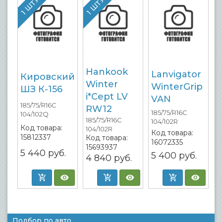
1 ШТУКА
1 ШТУКА
Hankook
Lanvigator
Кировский
Winter
WinterGrip
ШЗ К-156
i*Cept LV
VAN
185/75/R16C
RW12
185/75/R16C
104/102Q
185/75/R16C
104/102R
Код товара:
104/102R
Код товара:
15812337
Код товара:
16072335
15693937
5 440
руб.
5 400
руб.
4 840
руб.
Подбор по авто