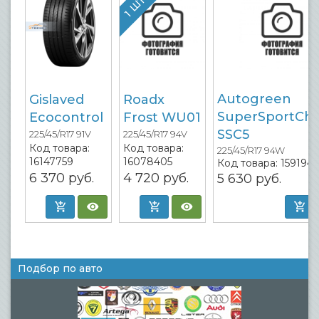
Autogreen
Gislaved
Roadx
SuperSportCha
Ecocontrol
Frost WU01
SSC5
225/45/R17 91V
225/45/R17 94V
Код товара:
Код товара:
225/45/R17 94W
16147759
16078405
Код товара:
159194
6 370
руб.
4 720
руб.
5 630
руб.
Подбор по авто