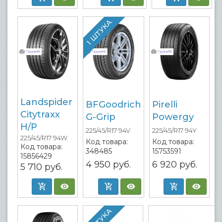
1 ШТУКА
Landspider
BFGoodrich
Pirelli
Citytraxx
G-Grip
Powergy
H/P
225/45/R17 94V
225/45/R17 94Y
225/45/R17 94W
Код товара:
Код товара:
Код товара:
348485
15753591
15856429
4 950
руб.
6 920
руб.
5 710
руб.
1 ШТУКА