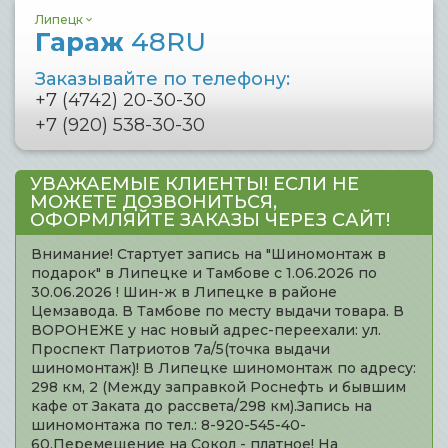
Липецк
Гараж
48RU
Заказывайте по телефону:
+7 (4742) 20-30-30
+7 (920) 538-30-30
УВАЖАЕМЫЕ КЛИЕНТЫ! ЕСЛИ НЕ
МОЖЕТЕ ДОЗВОНИТЬСЯ,
ОФОРМЛЯЙТЕ ЗАКАЗЫ ЧЕРЕЗ САЙТ!
Внимание! Стартует запись на "Шиномонтаж в
подарок" в Липецке и Тамбове с 1.06.2026 по
30.06.2026 ! Шин-ж в Липецке в районе
Цемзавода. В Тамбове по месту выдачи товара. В
ВОРОНЕЖЕ у нас новый адрес-переехали: ул.
Проспект Патриотов 7а/5(точка выдачи
шиномонтаж)! В Липецке шиномонтаж по адресу:
298 км, 2 (Между заправкой Роснефть и бывшим
кафе от Заката до рассвета/298 км).Запись на
шиномонтажа по тел.: 8-920-545-40-
60.Перемещение на Сокол - платное! На