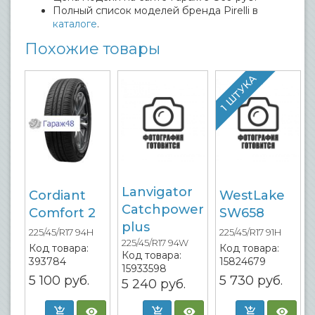
Полный список моделей бренда Pirelli в
каталоге
.
Похожие товары
1 ШТУКА
Lanvigator
Cordiant
WestLake
Catchpower
Comfort 2
SW658
plus
225/45/R17 94H
225/45/R17 91H
225/45/R17 94W
Код товара:
Код товара:
Код товара:
393784
15824679
15933598
5 100
руб.
5 730
руб.
5 240
руб.