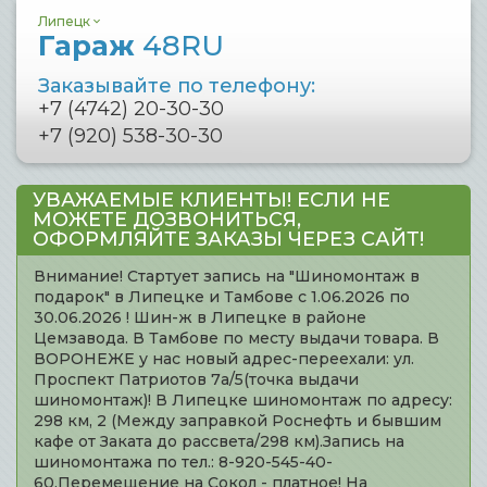
Липецк
Гараж
48RU
Заказывайте по телефону:
+7 (4742) 20-30-30
+7 (920) 538-30-30
УВАЖАЕМЫЕ КЛИЕНТЫ! ЕСЛИ НЕ
МОЖЕТЕ ДОЗВОНИТЬСЯ,
ОФОРМЛЯЙТЕ ЗАКАЗЫ ЧЕРЕЗ САЙТ!
Внимание! Стартует запись на "Шиномонтаж в
подарок" в Липецке и Тамбове с 1.06.2026 по
30.06.2026 ! Шин-ж в Липецке в районе
Цемзавода. В Тамбове по месту выдачи товара. В
ВОРОНЕЖЕ у нас новый адрес-переехали: ул.
Проспект Патриотов 7а/5(точка выдачи
шиномонтаж)! В Липецке шиномонтаж по адресу:
298 км, 2 (Между заправкой Роснефть и бывшим
кафе от Заката до рассвета/298 км).Запись на
шиномонтажа по тел.: 8-920-545-40-
60.Перемещение на Сокол - платное! На