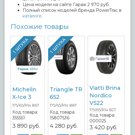
Цена модели на сайте Гараж 2 970 руб.
Полный список моделей бренда PowerTrac в
каталоге
.
Похожие товары
1 ШТУКА
1 ШТУКА
Viatti Brina
Michelin
Triangle TR
Nordico
X-Ice 3
652
V522
175/65/R14 86T
175/65/R14 88T
175/65/R14 82T
Код товара:
Код товара:
Код товара:
355551
15807536
000025
3 890
руб.
4 280
руб.
3 420
руб.