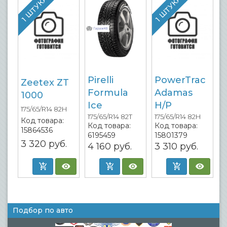
1 ШТУКА
1 ШТУКА
Pirelli
PowerTrac
Zeetex ZT
Formula
Adamas
1000
Ice
H/P
175/65/R14 82H
175/65/R14 82T
175/65/R14 82H
Код товара:
Код товара:
Код товара:
15864536
6195459
15801379
3 320
руб.
4 160
руб.
3 310
руб.
Подбор по авто