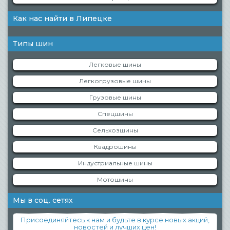
Как нас найти в Липецке
Типы шин
Легковые шины
Легкогрузовые шины
Грузовые шины
Спецшины
Сельхозшины
Квадрошины
Индустриальные шины
Мотошины
Мы в соц. сетях
Присоединяйтесь к нам и будьте в курсе новых акций,
новостей и лучших цен!