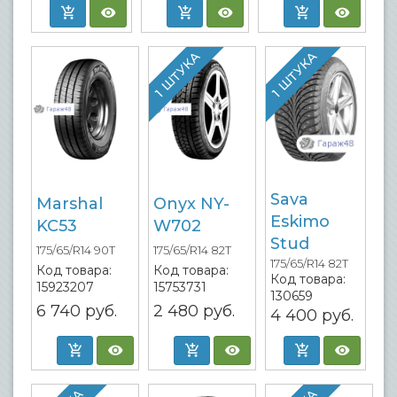
1 ШТУКА
1 ШТУКА
Sava
Marshal
Onyx NY-
Eskimo
KC53
W702
Stud
175/65/R14 90T
175/65/R14 82T
175/65/R14 82T
Код товара:
Код товара:
Код товара:
15923207
15753731
130659
6 740
руб.
2 480
руб.
4 400
руб.