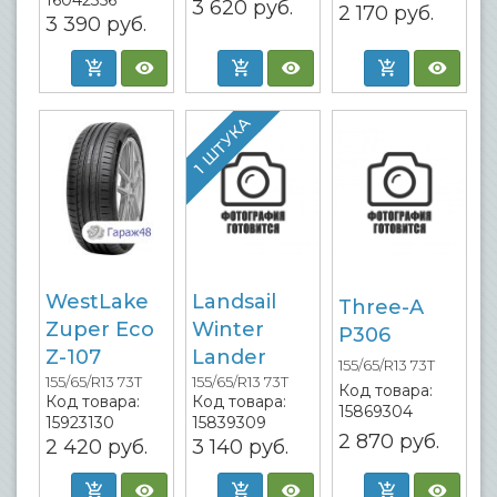
16042356
3 620
руб.
2 170
руб.
3 390
руб.
1 ШТУКА
WestLake
Landsail
Three-A
Zuper Eco
Winter
P306
Z-107
Lander
155/65/R13 73T
155/65/R13 73T
155/65/R13 73T
Код товара:
Код товара:
Код товара:
15869304
15923130
15839309
2 870
руб.
2 420
руб.
3 140
руб.