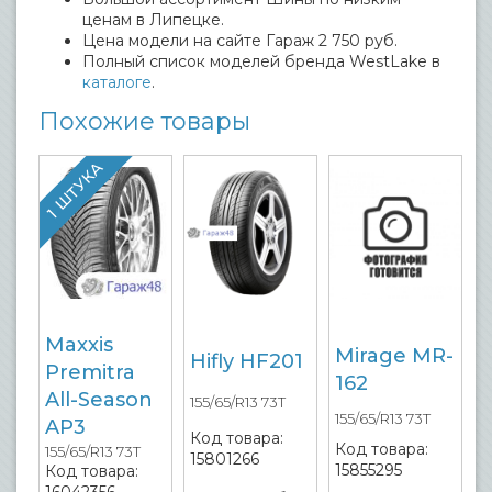
ценам в Липецке.
Цена модели на сайте Гараж 2 750 руб.
Полный список моделей бренда WestLake в
каталоге
.
Похожие товары
1 ШТУКА
Maxxis
Mirage MR-
Hifly HF201
Premitra
162
All-Season
155/65/R13 73T
155/65/R13 73T
AP3
Код товара:
Код товара:
155/65/R13 73T
15801266
15855295
Код товара: