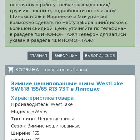
постоянную работу требуется кладовщик/
грузчик- звоните, подробности по телефону!
Шиномонтаж в Воронеже и Мичуринске
возможно сделать по месту забора шин/дисков с
большой скидкой, цены уточняйте по телефонам
в разделе "ШИНОМОНТАЖ"! Телефон для записи
указан в разделе "ШИНОМОНТАЖ"!
ГЛАВНАЯ
ВЫБОР ШИН
ВЫБОР ДИСКОВ
КОРЗИНА
Товары не выбраны
Зимние нешипованные шины WestLake
SW618 155/65 R13 73T в Липецке
Характеристика товара
Производитель:
WestLake
Модель:
SW618
Тип шины:
Легковые шины
Сезон:
Зимние нешипованные
Ширина:
155