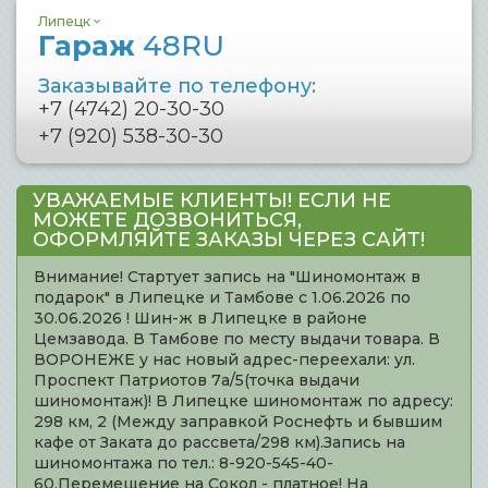
Липецк
Гараж
48RU
Заказывайте по телефону:
+7 (4742) 20-30-30
+7 (920) 538-30-30
УВАЖАЕМЫЕ КЛИЕНТЫ! ЕСЛИ НЕ
МОЖЕТЕ ДОЗВОНИТЬСЯ,
ОФОРМЛЯЙТЕ ЗАКАЗЫ ЧЕРЕЗ САЙТ!
Внимание! Стартует запись на "Шиномонтаж в
подарок" в Липецке и Тамбове с 1.06.2026 по
30.06.2026 ! Шин-ж в Липецке в районе
Цемзавода. В Тамбове по месту выдачи товара. В
ВОРОНЕЖЕ у нас новый адрес-переехали: ул.
Проспект Патриотов 7а/5(точка выдачи
шиномонтаж)! В Липецке шиномонтаж по адресу:
298 км, 2 (Между заправкой Роснефть и бывшим
кафе от Заката до рассвета/298 км).Запись на
шиномонтажа по тел.: 8-920-545-40-
60.Перемещение на Сокол - платное! На