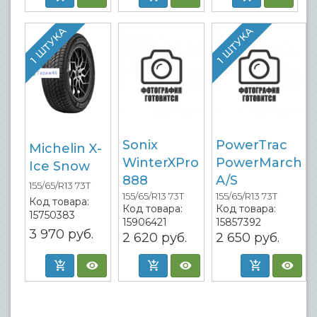
1 ШТУКА
1 ШТУКА
Sonix
PowerTrac
Michelin X-
WinterXPro
PowerMarch
Ice Snow
888
A/S
155/65/R13 73T
155/65/R13 73T
155/65/R13 73T
Код товара:
Код товара:
Код товара:
15750383
15906421
15857392
3 970
руб.
2 620
руб.
2 650
руб.