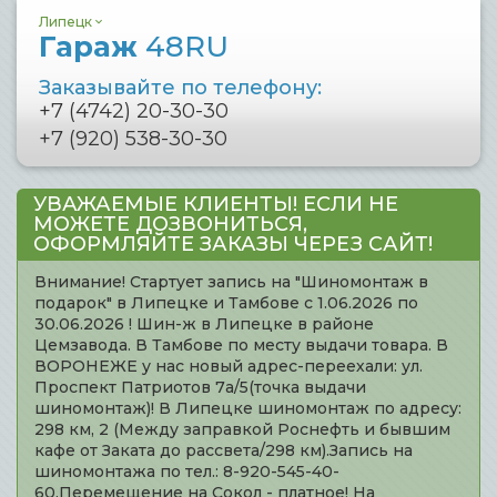
Липецк
Гараж
48RU
Заказывайте по телефону:
+7 (4742) 20-30-30
+7 (920) 538-30-30
УВАЖАЕМЫЕ КЛИЕНТЫ! ЕСЛИ НЕ
МОЖЕТЕ ДОЗВОНИТЬСЯ,
ОФОРМЛЯЙТЕ ЗАКАЗЫ ЧЕРЕЗ САЙТ!
Внимание! Стартует запись на "Шиномонтаж в
подарок" в Липецке и Тамбове с 1.06.2026 по
30.06.2026 ! Шин-ж в Липецке в районе
Цемзавода. В Тамбове по месту выдачи товара. В
ВОРОНЕЖЕ у нас новый адрес-переехали: ул.
Проспект Патриотов 7а/5(точка выдачи
шиномонтаж)! В Липецке шиномонтаж по адресу:
298 км, 2 (Между заправкой Роснефть и бывшим
кафе от Заката до рассвета/298 км).Запись на
шиномонтажа по тел.: 8-920-545-40-
60.Перемещение на Сокол - платное! На