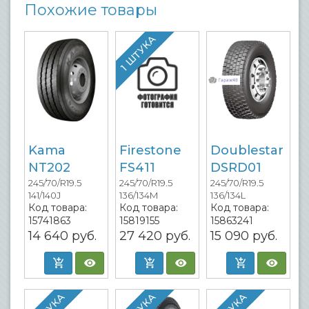
Похожие товары
1 ШТУКА
Kama
Firestone
Doublestar
NT202
FS411
DSRD01
245/70/R19.5
245/70/R19.5
245/70/R19.5
141/140J
136/134M
136/134L
Код товара:
Код товара:
Код товара:
15741863
15819155
15863241
14 640
руб.
27 420
руб.
15 090
руб.