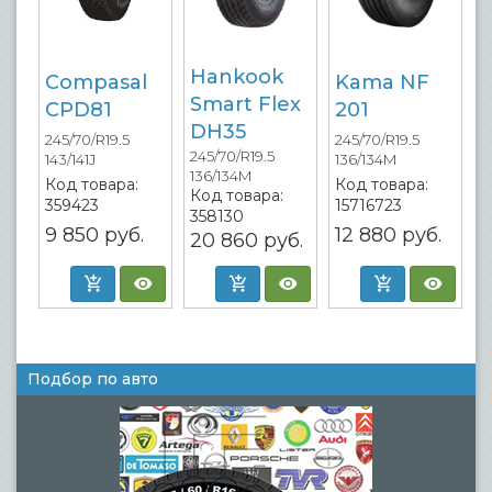
Hankook
Compasal
Kama NF
Smart Flex
CPD81
201
DH35
245/70/R19.5
245/70/R19.5
245/70/R19.5
143/141J
136/134M
136/134M
Код товара:
Код товара:
Код товара:
359423
15716723
358130
9 850
руб.
12 880
руб.
20 860
руб.
Подбор по авто