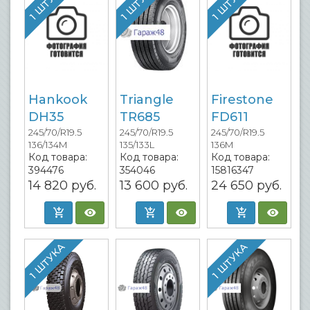
1 ШТУКА
1 ШТУКА
1 ШТУКА
Hankook
Triangle
Firestone
DH35
TR685
FD611
245/70/R19.5
245/70/R19.5
245/70/R19.5
136/134M
135/133L
136M
Код товара:
Код товара:
Код товара:
394476
354046
15816347
14 820
руб.
13 600
руб.
24 650
руб.
1 ШТУКА
1 ШТУКА