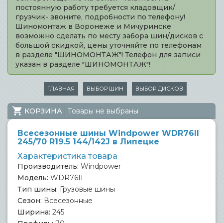
постоянную работу требуется кладовщик/
грузчик- звоните, подробности по телефону!
Шиномонтаж в Воронеже и Мичуринске
возможно сделать по месту забора шин/дисков с
большой скидкой, цены уточняйте по телефонам
в разделе "ШИНОМОНТАЖ"! Телефон для записи
указан в разделе "ШИНОМОНТАЖ"!
ГЛАВНАЯ
ВЫБОР ШИН
ВЫБОР ДИСКОВ
КОРЗИНА
Товары не выбраны
Всесезонные шины Windpower WDR76II
245/70 R19.5 144/142J в Липецке
Характеристика товара
Производитель:
Windpower
Модель:
WDR76II
Тип шины:
Грузовые шины
Сезон:
Всесезонные
Ширина:
245