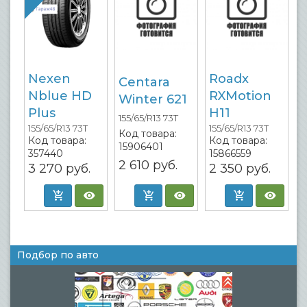
Nexen
Roadx
Centara
Nblue HD
RXMotion
Winter 621
Plus
H11
155/65/R13 73T
155/65/R13 73T
155/65/R13 73T
Код товара:
Код товара:
Код товара:
15906401
357440
15866559
2 610
руб.
3 270
руб.
2 350
руб.
Подбор по авто