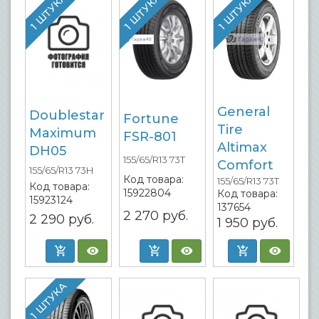
1 ШТУКА
1 ШТУКА
1 ШТУКА
General
Doublestar
Fortune
Tire
Maximum
FSR-801
Altimax
DH05
155/65/R13 73T
Comfort
155/65/R13 73H
Код товара:
155/65/R13 73T
Код товара:
15922804
Код товара:
15923124
137654
2 270
руб.
2 290
руб.
1 950
руб.
1 ШТУКА