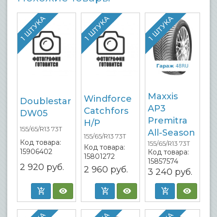
1 ШТУКА
1 ШТУКА
1 ШТУКА
Maxxis
Windforce
Doublestar
AP3
Catchfors
DW05
Premitra
H/P
155/65/R13 73T
All-Season
155/65/R13 73T
Код товара:
155/65/R13 73T
Код товара:
15906402
Код товара:
15801272
15857574
2 920
руб.
2 960
руб.
3 240
руб.