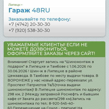
Липецк
Гараж
48RU
Заказывайте по телефону:
+7 (4742) 20-30-30
+7 (920) 538-30-30
УВАЖАЕМЫЕ КЛИЕНТЫ! ЕСЛИ НЕ
МОЖЕТЕ ДОЗВОНИТЬСЯ,
ОФОРМЛЯЙТЕ ЗАКАЗЫ ЧЕРЕЗ САЙТ!
Внимание! Стартует запись на "Шиномонтаж в
подарок" в Липецке и Тамбове с 1.06.2026 по
30.06.2026 ! Шин-ж в Липецке в районе
Цемзавода. В Тамбове по месту выдачи товара. В
ВОРОНЕЖЕ у нас новый адрес-переехали: ул.
Проспект Патриотов 7а/5(точка выдачи
шиномонтаж)! В Липецке шиномонтаж по адресу:
298 км, 2 (Между заправкой Роснефть и бывшим
кафе от Заката до рассвета/298 км).Запись на
шиномонтажа по тел.: 8-920-545-40-
60.Перемещение на Сокол - платное! На